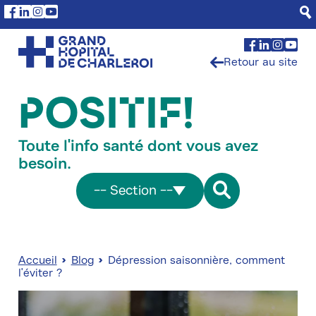
Aller
Panneau de gestion des cookies
Facebook
Linkedin
Instagram
Youtube
au
contenu
Facebook
Linkedin
Insta
You
principal
Retour au site
POSITIF!
Toute l'info santé dont vous avez
besoin.
-- Section --
Accueil
Blog
Dépression saisonnière, comment
l'éviter ?
Fil
d'Ariane