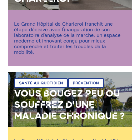
Le Grand Hôpital de Charleroi franchit une
étape décisive avec l’inauguration de son
laboratoire d’analyse de la marche, un espace
moderne et innovant conçu pour mieux
comprendre et traiter les troubles de la
mobilité.
mar 12/08/2025 - 13:13
SANTÉ AU QUOTIDIEN
PRÉVENTION
Vous bougez peu ou
souffrez d'une
maladie chronique ?