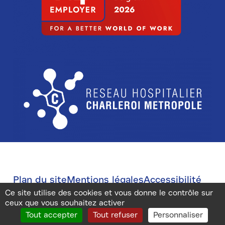
Image
Plan du site
Mentions légales
Accessibilité
Gestion des cookies
Sub-
Ce site utilise des cookies et vous donne le contrôle sur
ceux que vous souhaitez activer
footer
Tout accepter
Tout refuser
Personnaliser