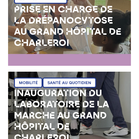
Prise en charge de
la Drépanocytose
au Grand Hôpital de
Charleroi
mer 01/04/2026 - 16:19
MOBILITÉ
SANTÉ AU QUOTIDIEN
Inauguration du
laboratoire de la
marche au Grand
Hôpital de
Charleroi