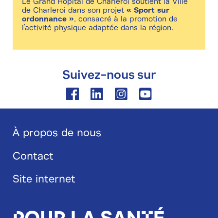
Le Grand Hôpital de Charleroi soutient la Ville
de Charleroi dans son projet
« Sport sur
ordonnance »
, consacré à la promotion de
l’activité physique adaptée dans la région.
Suivez-nous sur
Facebook
Linkedin
Instagram
Youtube
À propos de nous
Blog
Contact
footer
Site internet
Pour la santé