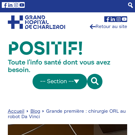
Aller
Panneau de gestion des cookies
Facebook
Linkedin
Instagram
Youtube
au
contenu
Facebook
Linkedin
Insta
You
principal
Retour au site
POSITIF!
Toute l'info santé dont vous avez
besoin.
-- Section --
Accueil
Blog
Grande première : chirurgie ORL au
robot Da Vinci
Fil
d'Ariane