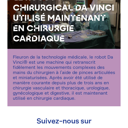
chirurgical Da Vinci
utilisé maintenant
en chirurgie
cardiaque
Fleuron de la technologie médicale, le robot Da
Vinci® est une machine qui retranscrit
fidèlement les mouvements complexes des
mains du chirurgien à l'aide de pinces articulées
et miniaturisées. Après avoir été utilisé de
manière courante depuis plus de trois ans en
chirurgie vasculaire et thoracique, urologique,
gynécologique et digestive, il est maintenant
utilisé en chirurgie cardiaque.
Suivez-nous sur