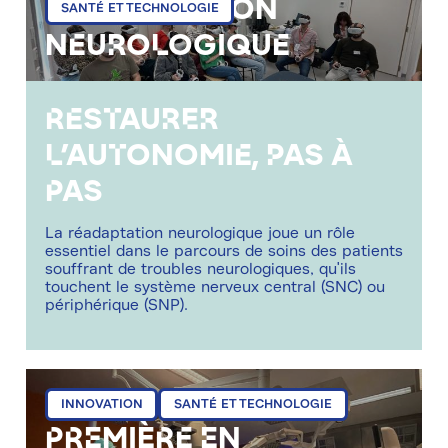
Réadaptation
SANTÉ ET TECHNOLOGIE
neurologique
Restaurer
l’autonomie, pas à
pas
La réadaptation neurologique joue un rôle
essentiel dans le parcours de soins des patients
souffrant de troubles neurologiques, qu'ils
touchent le système nerveux central (SNC) ou
périphérique (SNP).
mer 30/10/2024 - 11:27
INNOVATION
SANTÉ ET TECHNOLOGIE
Première en