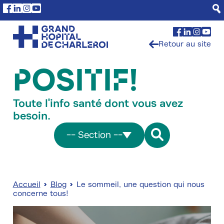
Aller
Panneau de gestion des cookies
Facebook
Linkedin
Instagram
Youtube
au
contenu
Facebook
Linkedin
Insta
You
principal
Retour au site
POSITIF!
Toute l'info santé dont vous avez
besoin.
-- Section --
Accueil
Blog
Le sommeil, une question qui nous
concerne tous!
Fil
d'Ariane