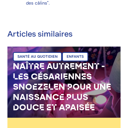
des câlins".
Articles similaires
lun 27/07/2026 - 15:21
SANTÉ AU QUOTIDIEN
ENFANTS
NAÎTRE AUTREMENT -
LES CÉSARIENNES
SNOEZELEN POUR UNE
NAISSANCE PLUS
DOUCE ET APAISÉE