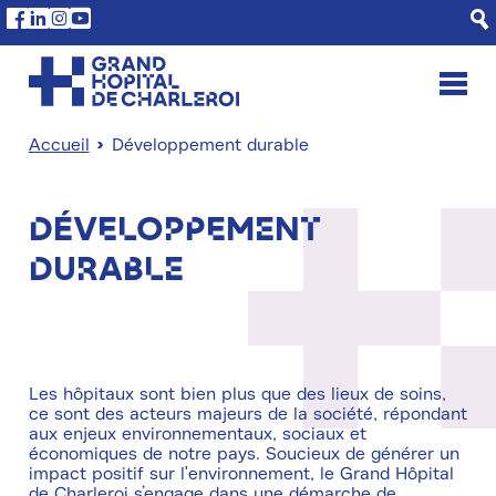
Aller
Panneau de gestion des cookies
Facebook
Linkedin
Instagram
Youtube
au
contenu
principal
Accueil
Développement durable
Fil
d'Ariane
Développement
durable
Les hôpitaux sont bien plus que des lieux de soins,
ce sont des acteurs majeurs de la société, répondant
aux enjeux environnementaux, sociaux et
économiques de notre pays. Soucieux de générer un
impact positif sur l'environnement, le Grand Hôpital
de Charleroi s’engage dans une démarche de