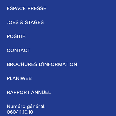
ESPACE PRESSE
Pied
JOBS & STAGES
de
page
POSITIF!
secondaire
CONTACT
BROCHURES D'INFORMATION
PLANIWEB
RAPPORT ANNUEL
Numéro général:
060/11.10.10