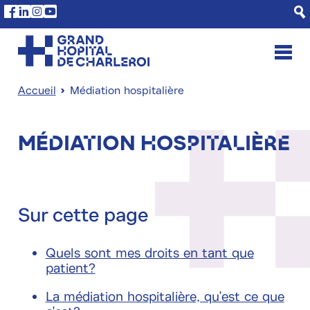
Aller
Panneau de gestion des cookies
Facebook
Linkedin
Instagram
Youtube
au
contenu
principal
Accueil
Médiation hospitalière
Fil
d'Ariane
Médiation hospitalière
Sur cette page
Quels sont mes droits en tant que
patient?
La médiation hospitalière, qu'est ce que