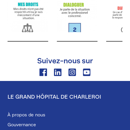
Suivez-nous sur
Facebook
Linkedin
Instagram
Youtube
LE GRAND HÔPITAL DE CHARLEROI
Pied
de
À propos de nous
page
Gouvernance