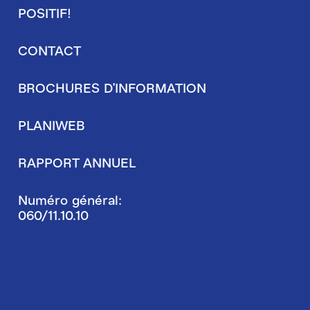
page
POSITIF!
secondaire
CONTACT
BROCHURES D'INFORMATION
PLANIWEB
RAPPORT ANNUEL
Numéro général:
060/11.10.10