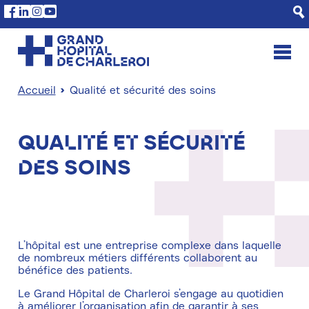
Aller
Panneau de gestion des cookies
Facebook
Linkedin
Instagram
Youtube
au
contenu
principal
Accueil
Qualité et sécurité des soins
Fil
d'Ariane
Qualité et sécurité
des soins
L’hôpital est une entreprise complexe dans laquelle
de nombreux métiers différents collaborent au
bénéfice des patients.
Le Grand Hôpital de Charleroi s’engage au quotidien
à améliorer l’organisation afin de garantir à ses