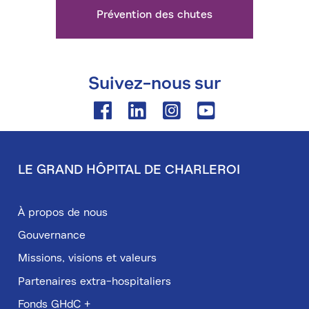
Prévention des chutes
Suivez-nous sur
Facebook
Linkedin
Instagram
Youtube
LE GRAND HÔPITAL DE CHARLEROI
Pied
de
À propos de nous
page
Gouvernance
Missions, visions et valeurs
Partenaires extra-hospitaliers
Fonds GHdC +