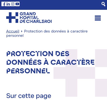
Aller
Panneau de gestion des cookies
Facebook
Linkedin
Instagram
Youtube
au
contenu
principal
Accueil
Protection des données à caractère
personnel
Fil
d'Ariane
Protection des
données à caractère
personnel
Sur cette page