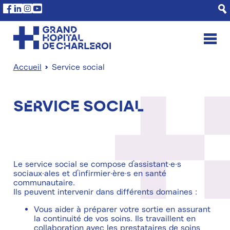
Aller
Panneau de gestion des cookies
Facebook
Linkedin
Instagram
Youtube
au
contenu
principal
Accueil
Service social
Fil
d'Ariane
Service social
Le service social se compose d’assistant·e·s
sociaux·ales et d’infirmier·ère·s en santé
communautaire.
Ils peuvent intervenir dans différents domaines :
Vous aider à préparer votre sortie en assurant
la continuité de vos soins. Ils travaillent en
collaboration avec les prestataires de soins