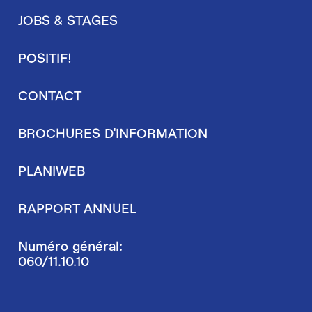
Pied
JOBS & STAGES
de
page
POSITIF!
secondaire
CONTACT
BROCHURES D'INFORMATION
PLANIWEB
RAPPORT ANNUEL
Numéro général:
060/11.10.10