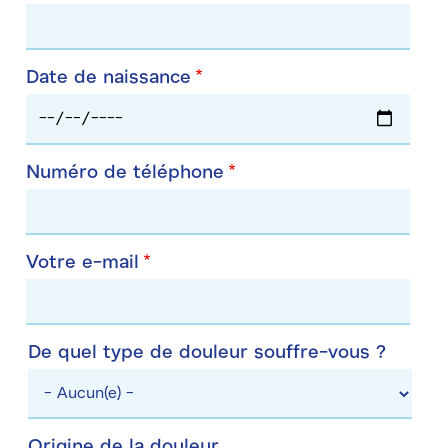
Date de naissance
Numéro de téléphone
Votre e-mail
De quel type de douleur souffre-vous ?
De
quel
type
Origine de la douleur
de