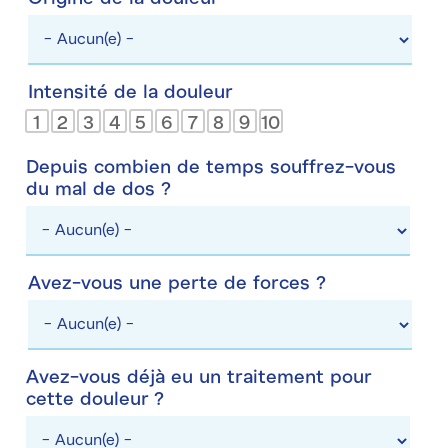
douleur
Origine
souffre-
de
vous
la
?
Intensité de la douleur
douleur
1
2
3
4
5
6
7
8
9
10
Depuis combien de temps souffrez-vous
du mal de dos ?
Avez-vous une perte de forces ?
Avez-
vous
une
Avez-vous déjà eu un traitement pour
perte
cette douleur ?
de
forces
?