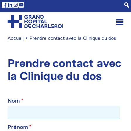
Aller
Panneau de gestion des cookies
Facebook
Linkedin
Instagram
Youtube
au
contenu
principal
Accueil
Prendre contact avec la Clinique du dos
Fil
d'Ariane
Prendre contact avec
la Clinique du dos
Nom
Prénom