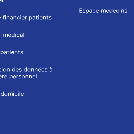
el
Espace médecins
 financier patients
r médical
 patients
tion des données à
ère personnel
 domicile