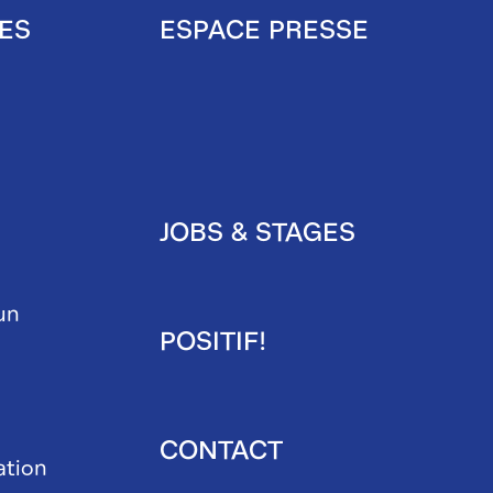
ES
ESPACE PRESSE
Pied
de
page
JOBS & STAGES
secondaire
un
POSITIF!
CONTACT
ation