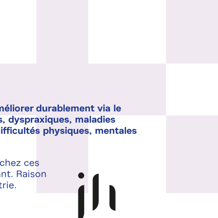
méliorer durablement via le
s, dyspraxiques, maladies
ifficultés physiques, mentales
 chez ces
Image
ant. Raison
rie.