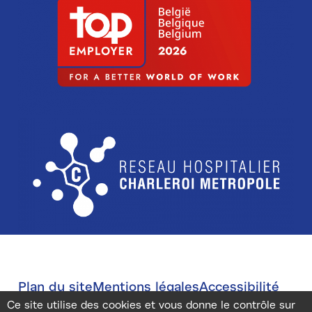
Image
Plan du site
Mentions légales
Accessibilité
Gestion des cookies
Sub-
Ce site utilise des cookies et vous donne le contrôle sur