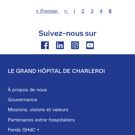
Première
« Premier
Page
‹‹
Page
1
Page
2
Page
3
Page
4
Page
5
Pagination
page
précédente
courante
Suivez-nous sur
Facebook
Linkedin
Instagram
Youtube
LE GRAND HÔPITAL DE CHARLEROI
Pied
de
À propos de nous
page
Gouvernance
Missions, visions et valeurs
Partenaires extra-hospitaliers
Fonds GHdC +