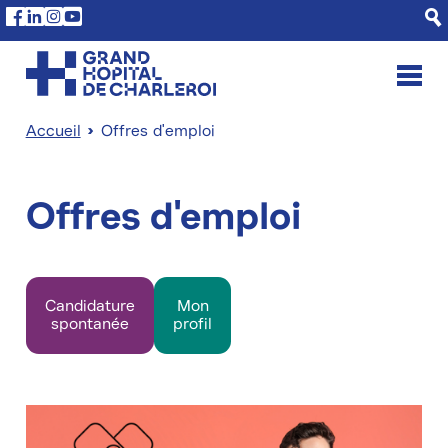
Aller
Panneau de gestion des cookies
Facebook
Linkedin
Instagram
Youtube
au
contenu
principal
Accueil
Offres d'emploi
Fil
d'Ariane
Offres d'emploi
Candidature
Mon
spontanée
profil