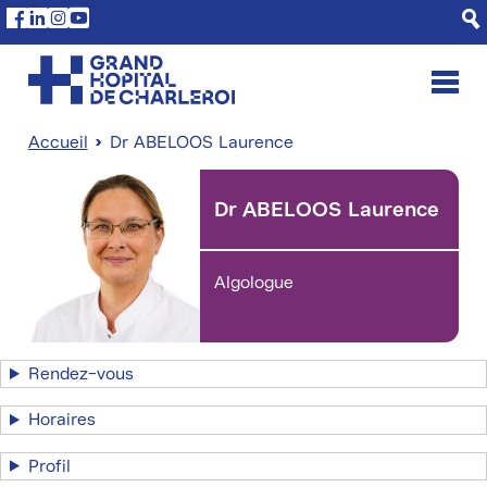
Aller
Panneau de gestion des cookies
Facebook
Linkedin
Instagram
Youtube
au
contenu
principal
Accueil
Dr ABELOOS Laurence
Fil
d'Ariane
Dr ABELOOS Laurence
Algologue
Rendez-vous
Horaires
Profil