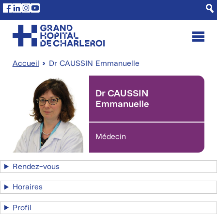
Aller
Panneau de gestion des cookies
Facebook
Linkedin
Instagram
Youtube
au
contenu
principal
Accueil
Dr CAUSSIN Emmanuelle
Fil
d'Ariane
Dr CAUSSIN
Emmanuelle
Médecin
Rendez-vous
Horaires
Profil