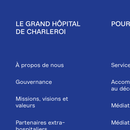
LE GRAND HÔPITAL
POUR
DE CHARLEROI
Pied
de
À propos de nous
Service
page
Gouvernance
Accom
au déc
Missions, visions et
valeurs
Médiat
Partenaires extra-
Médiati
hospitaliers