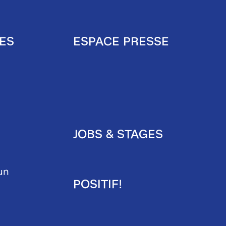
ES
ESPACE PRESSE
Pied
de
page
JOBS & STAGES
secondaire
un
POSITIF!