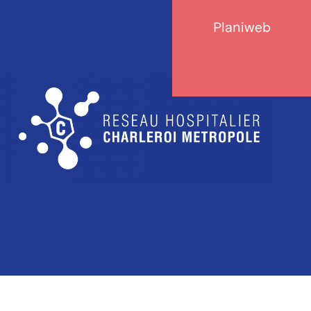
Planiweb
Image