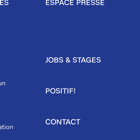
ES
ESPACE PRESSE
Pied
de
page
JOBS & STAGES
secondaire
un
POSITIF!
CONTACT
ation