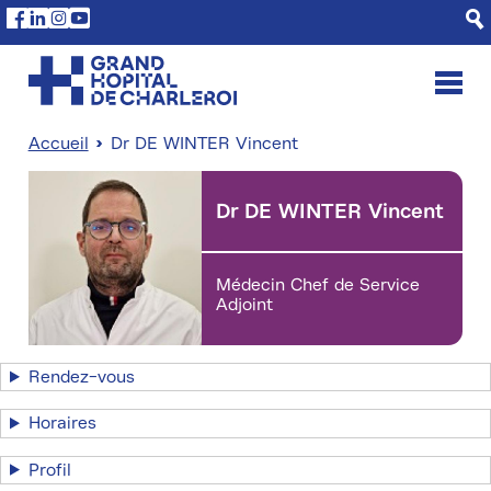
Aller
Panneau de gestion des cookies
Facebook
Linkedin
Instagram
Youtube
au
contenu
principal
Accueil
Dr DE WINTER Vincent
Fil
d'Ariane
Dr DE WINTER Vincent
Médecin Chef de Service
Adjoint
Rendez-vous
Horaires
Profil