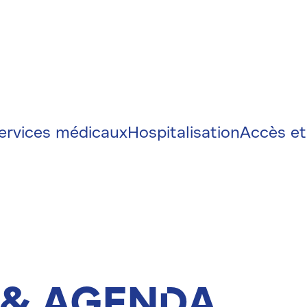
on
e
ervices médicaux
Hospitalisation
Accès et
 & Agenda