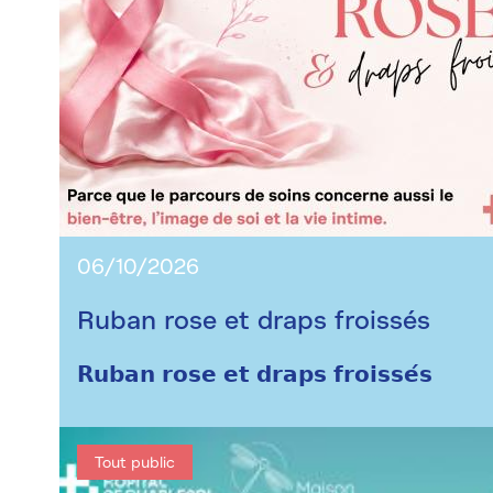
06/10/2026
Ruban rose et draps froissés
𝗥𝘂𝗯𝗮𝗻 𝗿𝗼𝘀𝗲 𝗲𝘁 𝗱𝗿𝗮𝗽𝘀 𝗳𝗿𝗼𝗶𝘀𝘀𝗲́𝘀
Tout public